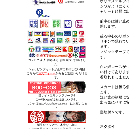
ポリエステルツ
シワがよりにく
ャザーも綺麗に
前中心は縫い止
閉します。
後ろ中心のリボ
リボンで隠れて
ます。
マジックテープで
す。
コンビニ決済（後払い）お取り扱い始めまし
た。
白い綿レースが
ショッピングカートが正常に動作しない場合
い付けてありま
こちらの
注文フォーム
からもご送信いただけま
着崩れもしませ
す。
スカートは後ろ
ます。
当サイトはリンクフリーです
短い丈の制服に
ご一報いただければ嬉しいです。
出も気にせずに
リンクはhttp://www.boo-cos.com にお願いしま
す
裏地付きです。
制服やブルマー、水着を中心に
ネクタイ
スクール系コスチュームを取り扱っておりま