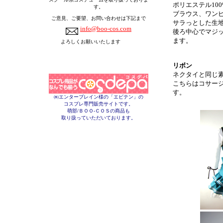
ポリエステル10
す。
ブラウス、ワン
ご意見、ご要望、お問い合わせは下記まで
サラっとした生
info@boo-cos.com
後ろ中心でマジ
ます。
よろしくお願いいたします
リボン
ネクタイと同じ
こちらはコサー
す。
㈱エンターブレイン様の「エビテン」の
コスプレ専門販売サイトです。
萌部/ＢＯＯ-ＣＯＳの商品も
取り扱っていただいております。