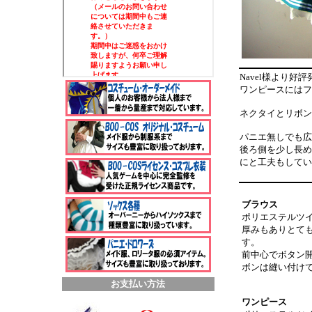
Navel様より
ワンピースにはフ
ネクタイとリボン
パニエ無しでも広
後ろ側を少し長め
にと工夫もしてい
ブラウス
ポリエステルツ
厚みもありとて
す。
前中心でボタン
ボンは縫い付け
お支払い方法
ワンピース