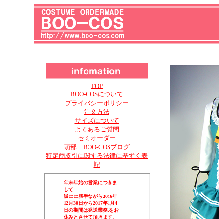
TOP
BOO-COSについて
プライバシーポリシー
注文方法
サイズについて
よくあるご質問
セミオーダー
萌部 BOO-COSブログ
特定商取引に関する法律に基ずく表
記