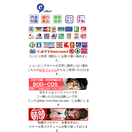
コンビニ決済（後払い）お取り扱い始めまし
た。
ショッピングカートが正常に動作しない場合
こちらの
注文フォーム
からもご送信いただけま
す。
当サイトはリンクフリーです
ご一報いただければ嬉しいです。
リンクはhttp://www.boo-cos.com にお願いしま
す
制服やブルマー、水着を中心に
スクール系コスチュームを取り扱っておりま
す。