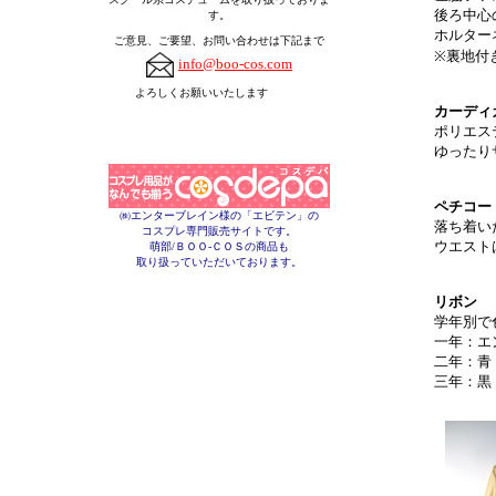
後ろ中心
す。
ホルター
ご意見、ご要望、お問い合わせは下記まで
※裏地付
info@boo-cos.com
よろしくお願いいたします
カーディ
ポリエス
ゆったり
ペチコー
㈱エンターブレイン様の「エビテン」の
落ち着い
コスプレ専門販売サイトです。
ウエスト
萌部/ＢＯＯ-ＣＯＳの商品も
取り扱っていただいております。
リボン
学年別で
一年：エ
二年：青
三年：黒