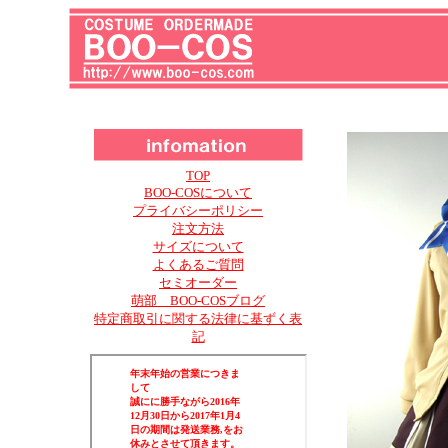
TOP
BOO-COSについて
プライバシーポリシー
注文方法
サイズについて
よくあるご質問
セミオーダー
萌部 BOO-COSブログ
特定商取引に関する法律に基ずく表
記