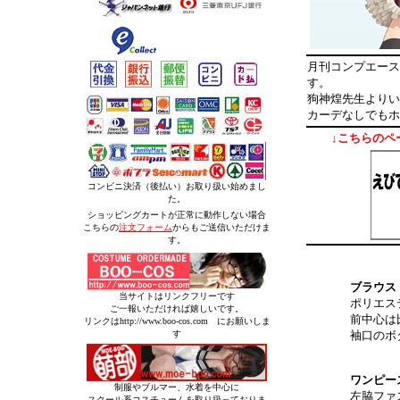
月刊コンプエース
す。
狗神煌先生よりい
カーデなしでもホ
↓こちらのペ
コンビニ決済（後払い）お取り扱い始めまし
た。
ショッピングカートが正常に動作しない場合
こちらの
注文フォーム
からもご送信いただけま
す。
ブラウス
当サイトはリンクフリーです
ポリエス
ご一報いただければ嬉しいです。
前中心は
リンクはhttp://www.boo-cos.com にお願いしま
す
袖口のボ
ワンピー
制服やブルマー、水着を中心に
左脇ファ
スクール系コスチュームを取り扱っておりま