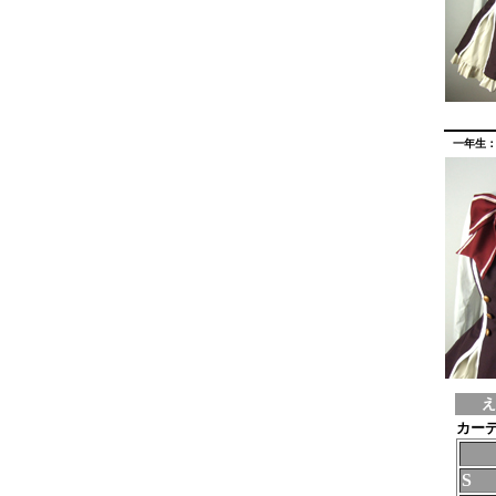
一年生：
え
カーデ
S