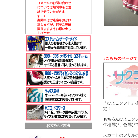
↓こちらのページ
「ひよこソフト」
定！
もちろんひよこソ
生地選び、色選び
お支払い方法
スカートのフリル