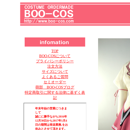
TOP
BOO-COSについて
プライバシーポリシー
注文方法
サイズについて
よくあるご質問
セミオーダー
萌部 BOO-COSブログ
特定商取引に関する法律に基ずく表
記