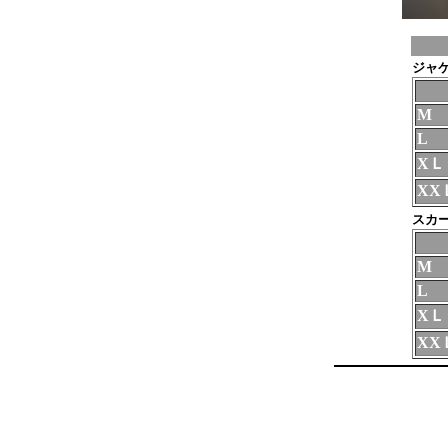
ジャケ
M
L
XＬ
XX
スカー
M
L
XＬ
XX