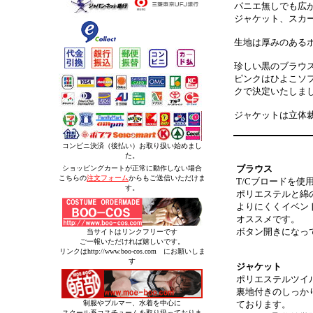
パニエ無しでも広
ジャケット、スカ
生地は厚みのある
珍しい黒のブラウ
ピンクはひよこソ
クで決定いたしま
ジャケットは立体
コンビニ決済（後払い）お取り扱い始めまし
た。
ブラウス
ショッピングカートが正常に動作しない場合
こちらの
注文フォーム
からもご送信いただけま
T/Cブロードを使
す。
ポリエステルと綿
よりにくくイベン
オススメです。
ボタン開きになっ
当サイトはリンクフリーです
ご一報いただければ嬉しいです。
リンクはhttp://www.boo-cos.com にお願いしま
す
ジャケット
ポリエステルツイ
裏地付きのしっか
制服やブルマー、水着を中心に
ております。
スクール系コスチュームを取り扱っておりま