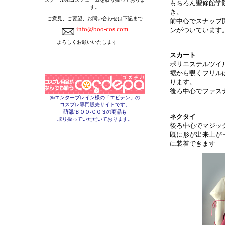
もちろん聖修館学
す。
き。
ご意見、ご要望、お問い合わせは下記まで
前中心でスナップ
info@boo-cos.com
ンがついています
よろしくお願いいたします
スカート
ポリエステルツイ
裾から覗くフリル
ります。
後ろ中心でファス
㈱エンターブレイン様の「エビテン」の
コスプレ専門販売サイトです。
萌部/ＢＯＯ-ＣＯＳの商品も
ネクタイ
取り扱っていただいております。
後ろ中心でマジッ
既に形が出来上が
に装着できます