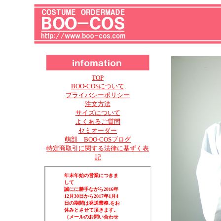
TOP
BOO-COSについて
プライバシーポリシー
注文方法
サイズについて
よくあるご質問
セミオーダー
萌部 BOO-COSブログ
特定商取引に関する法律に基ずく表
記