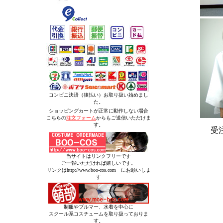
コンビニ決済（後払い）お取り扱い始めまし
た。
ショッピングカートが正常に動作しない場合
こちらの
注文フォーム
からもご送信いただけま
す。
受
当サイトはリンクフリーです
ご一報いただければ嬉しいです。
リンクはhttp://www.boo-cos.com にお願いしま
す
制服やブルマー、水着を中心に
スクール系コスチュームを取り扱っておりま
す。