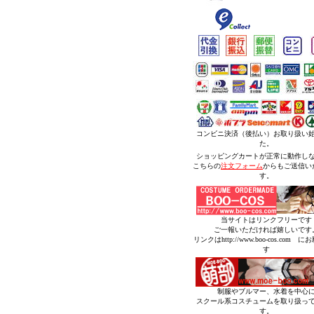
コンビニ決済（後払い）お取り扱い
た。
ショッピングカートが正常に動作し
こちらの
注文フォーム
からもご送信い
す。
当サイトはリンクフリーです
ご一報いただければ嬉しいです
リンクはhttp://www.boo-cos.com 
す
制服やブルマー、水着を中心
スクール系コスチュームを取り扱っ
す。