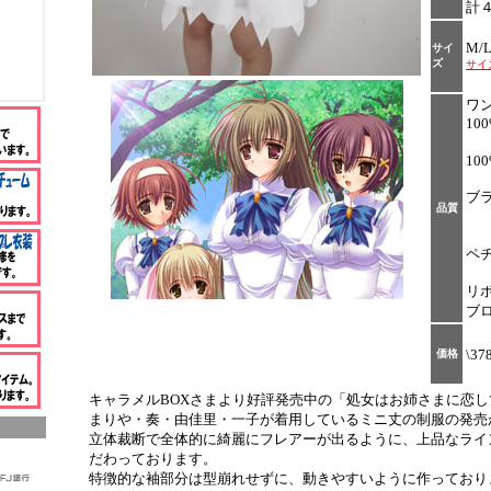
計
M/L
サイ
ズ
サイ
ワ
10
10
ブ
品質
ペ
リ
ブ
\37
価格
キャラメルBOXさまより好評発売中の「処女はお姉さまに恋し
まりや・奏・由佳里・一子が着用しているミニ丈の制服の発売
立体裁断で全体的に綺麗にフレアーが出るように、上品なライ
だわっております。
特徴的な袖部分は型崩れせずに、動きやすいように作っており