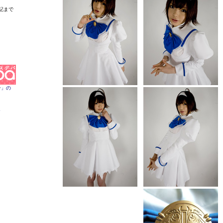
記まで
ン」の
。
。