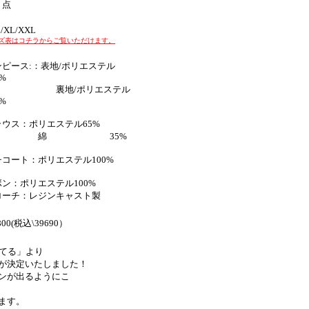
４点
/XL/XXL
ズ表はコチラからご覧いただけます。
ンピース:：表地/ポリエステル
0%
裏地/ポリエステル
0%
ラウス：ポリエステル65%
綿 35%
チコート：ポリエステル100%
ボン：ポリエステル100%
ローチ：レジンキャスト製
800
(税込\39690）
てる」より
が決定いたしました！
ンが出るようにこ
ます。