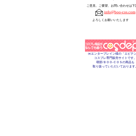
ご意見、ご要望、お問い合わせは下
info@boo-cos.com
よろしくお願いいたします
㈱エンターブレイン様の「エビテ
コスプレ専門販売サイトです
萌部/ＢＯＯ-ＣＯＳの商品も
取り扱っていただいております