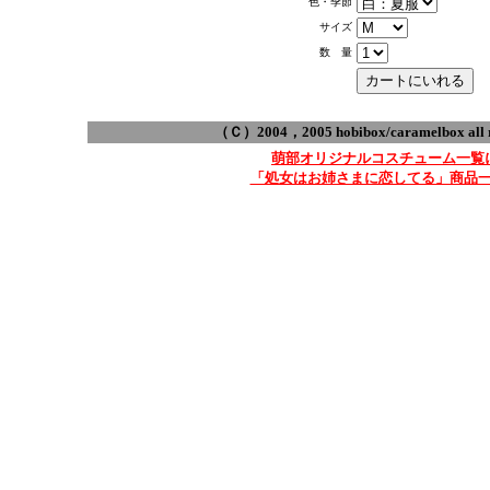
色・季節
サイズ
数 量
（Ｃ）2004，2005 hobibox/caramelbox all ri
萌部オリジナルコスチューム一覧
「処女はお姉さまに恋してる」商品