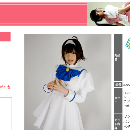
商品
名
moc
品番
ずく表
ワン
ルー
カラ
ブラ
ー
リボ
ワ
セッ
ボ
ト内
ペ
容