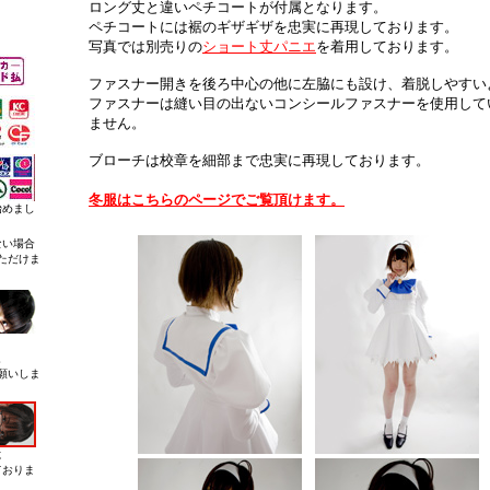
ロング丈と違いペチコートが付属となります。
ペチコートには裾のギザギザを忠実に再現しております。
写真では別売りの
ショート丈パニエ
を着用しております。
ファスナー開きを後ろ中心の他に左脇にも設け、着脱しやすい
ファスナーは縫い目の出ないコンシールファスナーを使用して
ません。
ブローチは校章を細部まで忠実に再現しております。
冬服はこちらのページでご覧頂けます。
始めまし
ない場合
ただけま
。
にお願いしま
に
ておりま