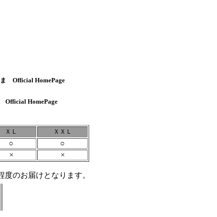
fficial HomePage
icial HomePage
ＸＬ
ＸＸＬ
○
○
×
×
程度のお届けとなります。