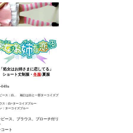
「処女はお姉さまに恋してる」
ショート丈制服・
冬服
/夏服
-049a
ピース：白、 袖口は白と一部ターコイズブ
ウス：白×ターコイズブルー
ン：ターコイズブルー
ンピース、ブラウス、ブローチ付リ
ン
チコート