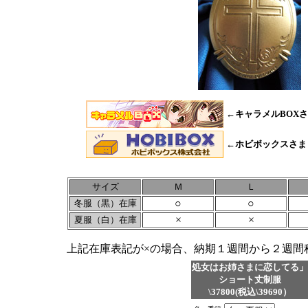
←キャラメルBOXさま O
←ホビボックスさま Off
サイズ
Ｍ
Ｌ
○
○
冬服（黒）在庫
×
×
夏服（白）在庫
上記在庫表記が×の場合、納期１週間から２週間
処女はお姉さまに恋してる」
ショート丈制服
\37800(税込\39690）